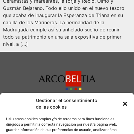
Ceramistas y mareantes, la forja y Recio, Olmo y
Guzmán Bejarano. Todo ello unido en el nuevo tesoro
que acaba de inaugurar la Esperanza de Triana en su
capilla de los Marineros. La hermandad de la
Madrugada cumple así su anhelado sueño de reunir
todo su patrimonio en una sala expositiva de primer
nivel, a […]
Información
Gestionar el consentimiento
de las cookies
954 020 005
Utilizamos cookies propias y/o de terceros para fines funcionales
gerencia@arcobeltia.com
dirigidos a permitir la correcta navegación por nuestra página web,
C/ Alfareria nº 4
guardar información de sus preferencias de usuario, analizar cómo