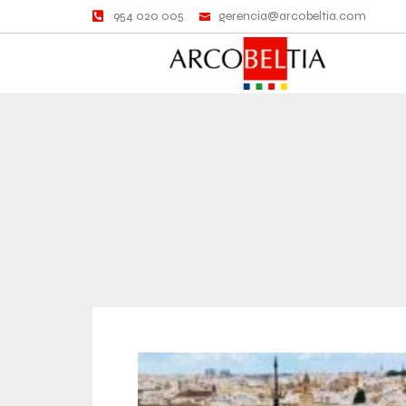
954 020 005
gerencia@arcobeltia.com