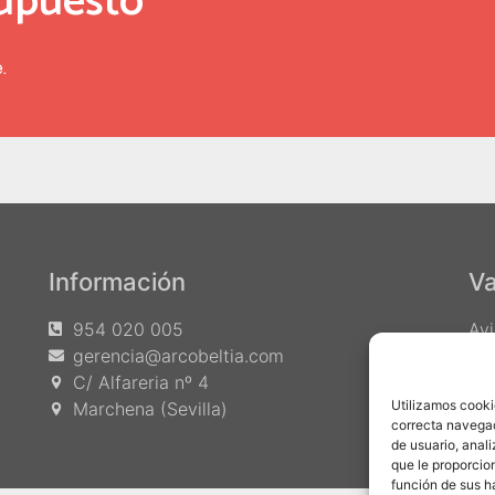
supuesto
.
Información
Va
954 020 005
Avi
gerencia@arcobeltia.com
Pol
C/ Alfareria nº 4
Utilizamos cookie
Marchena (Sevilla)
correcta navegac
de usuario, anal
que le proporcio
función de sus h